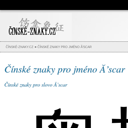
Čínské znaky, česko-čínský
slovník, abeceda, jména,
tetování
ČÍNSKÉ-ZNAKY.CZ
ČÍNSKÉ ZNAKY PRO JMÉNO Ă’SCAR
Čínské znaky pro jméno Ă’scar
Čínské znaky pro slovo Ă’scar