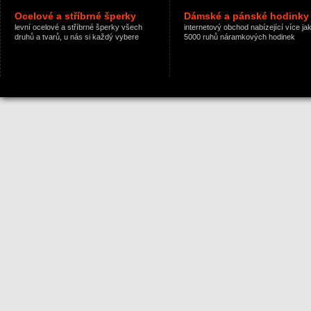
Ocelové a stříbrné šperky
Dámské a pánské hodinky
levní ocelové a stříbrné šperky všech
internetový obchod nabízející více ja
druhů a tvarů, u nás si každý vybere
5000 ruhů náramkových hodinek