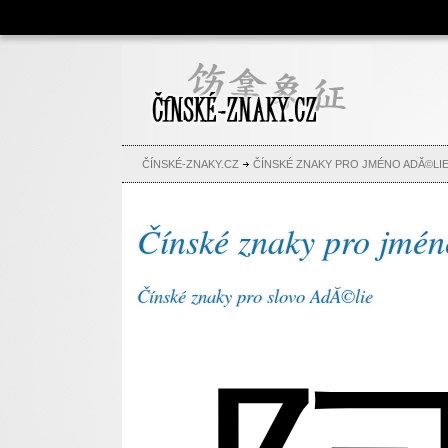
Čínské znaky, česko-čínský
slovník, abeceda, jména,
tetování
ČÍNSKÉ-ZNAKY.CZ
ČÍNSKÉ ZNAKY PRO JMÉNO ADĂ©LI
Čínské znaky pro jmé
Čínské znaky pro slovo AdĂ©lie