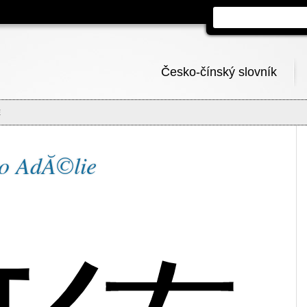
Česko-čínský slovník
E
no AdĂ©lie