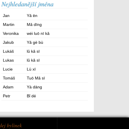
Nejhledanější jména
Jan
Yǎ ēn
Martin
Mǎ dīng
Veronika
wéi luō nī kǎ
Jakub
Yǎ gè bù
Lukáš
lǔ kǎ sī
Lukas
lǔ kǎ sī
Lucie
Lù xī
Tomáš
Tuō Mǎ sī
Adam
Yà dāng
Petr
Bǐ dé
dej bylinek