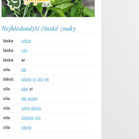
Nejhledanější čínské znaky
láska
chūn
láska
chì
láska
ài
síla
dé
štěstí
gōng
yí
shì
yè
síla
jiàn
zi
síla
dà
quán
síla
xíng
dòng
síla
zhòng
yīn
síla
néng