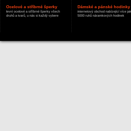
Ocelové a stříbrné šperky
Dámské a pánské hodinky
levní ocelové a stříbrné šperky všech
internetový obchod nabízející více ja
druhů a tvarů, u nás si každý vybere
5000 ruhů náramkových hodinek