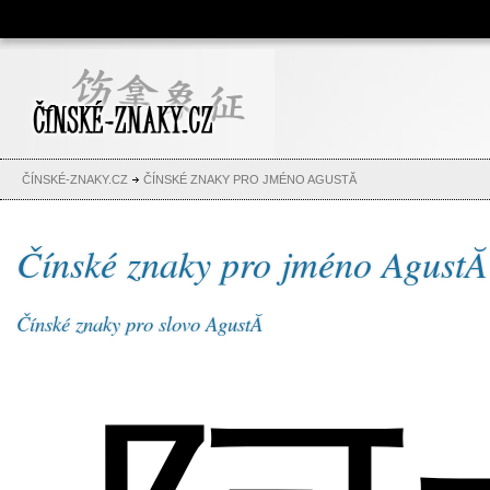
Čínské znaky, česko-čínský
slovník, abeceda, jména,
tetování
ČÍNSKÉ-ZNAKY.CZ
ČÍNSKÉ ZNAKY PRO JMÉNO AGUSTĂ­
Čínské znaky pro jméno AgustĂ­
Čínské znaky pro slovo AgustĂ­