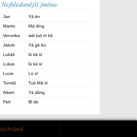
Nejhledanější jména
Jan
Yǎ ēn
Martin
Mǎ dīng
Veronika
wéi luō nī kǎ
Jakub
Yǎ gè bù
Lukáš
lǔ kǎ sī
Lukas
lǔ kǎ sī
Lucie
Lù xī
Tomáš
Tuō Mǎ sī
Adam
Yà dāng
Petr
Bǐ dé
dej bylinek