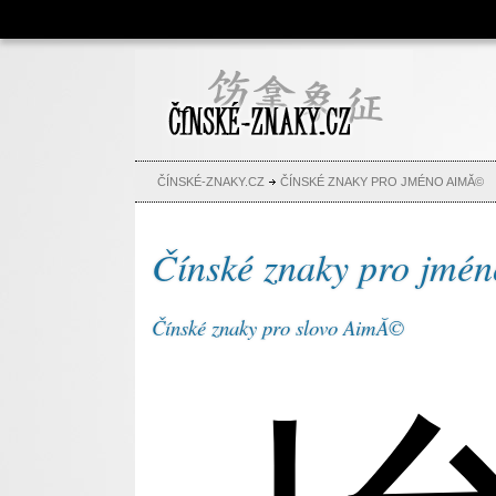
Čínské znaky, česko-čínský
slovník, abeceda, jména,
tetování
ČÍNSKÉ-ZNAKY.CZ
ČÍNSKÉ ZNAKY PRO JMÉNO AIMĂ©
Čínské znaky pro jm
Čínské znaky pro slovo AimĂ©