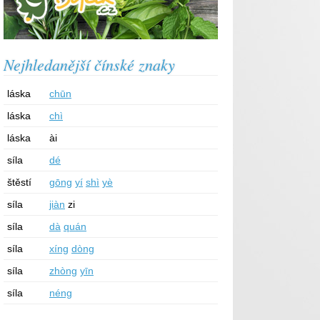
Nejhledanější čínské znaky
láska
chūn
láska
chì
láska
ài
síla
dé
štěstí
gōng
yí
shì
yè
síla
jiàn
zi
síla
dà
quán
síla
xíng
dòng
síla
zhòng
yīn
síla
néng