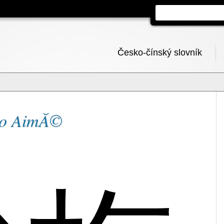
Česko-čínský slovník
éno AimĂ©