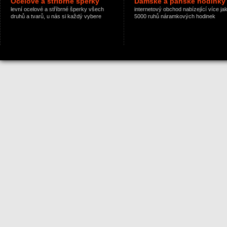
Ocelové a stříbrné šperky
Dámské a pánské hodinky
levní ocelové a stříbrné šperky všech
internetový obchod nabízející více ja
druhů a tvarů, u nás si každý vybere
5000 ruhů náramkových hodinek