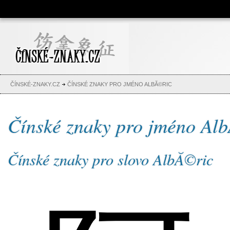
Čínské znaky, česko-čínský
slovník, abeceda, jména,
tetování
ČÍNSKÉ-ZNAKY.CZ
ČÍNSKÉ ZNAKY PRO JMÉNO ALBĂ©RIC
Čínské znaky pro jméno Al
Čínské znaky pro slovo AlbĂ©ric