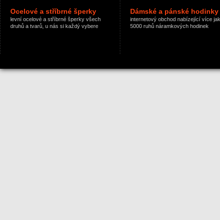
Ocelové a stříbrné šperky
Dámské a pánské hodinky
levní ocelové a stříbrné šperky všech
internetový obchod nabízející více ja
druhů a tvarů, u nás si každý vybere
5000 ruhů náramkových hodinek