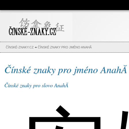
Čínské znaky, česko-čínský
slovník, abeceda, jména,
tetování
ČÍNSKÉ-ZNAKY.CZ
ČÍNSKÉ ZNAKY PRO JMÉNO ANAHĂ­
Čínské znaky pro jméno AnahĂ­
Čínské znaky pro slovo AnahĂ­