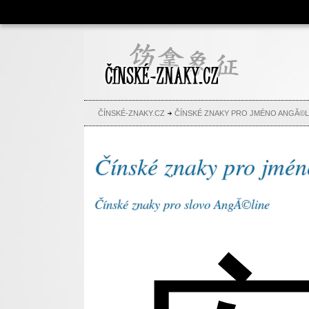
Čínské znaky, česko-čínský
slovník, abeceda, jména,
tetování
ČÍNSKÉ-ZNAKY.CZ
ČÍNSKÉ ZNAKY PRO JMÉNO ANGĂ©L
Čínské znaky pro jmé
Čínské znaky pro slovo AngĂ©line