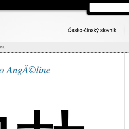
Česko-čínský slovník
INE
no AngĂ©line