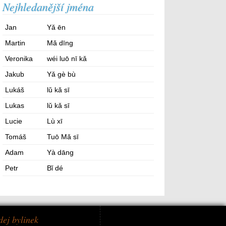
Nejhledanější jména
Jan
Yǎ ēn
Martin
Mǎ dīng
Veronika
wéi luō nī kǎ
Jakub
Yǎ gè bù
Lukáš
lǔ kǎ sī
Lukas
lǔ kǎ sī
Lucie
Lù xī
Tomáš
Tuō Mǎ sī
Adam
Yà dāng
Petr
Bǐ dé
dej bylinek