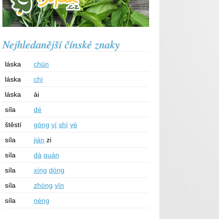
Nejhledanější čínské znaky
láska
chūn
láska
chì
láska
ài
síla
dé
štěstí
gōng
yí
shì
yè
síla
jiàn
zi
síla
dà
quán
síla
xíng
dòng
síla
zhòng
yīn
síla
néng