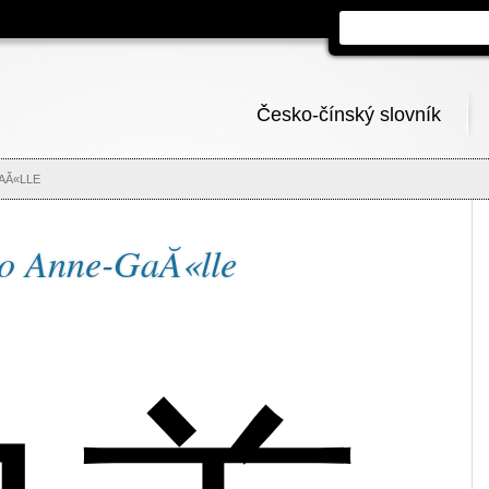
Česko-čínský slovník
AĂ«LLE
no Anne-GaĂ«lle