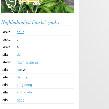
Nejhledanější čínské znaky
láska
chūn
láska
chì
láska
ài
síla
dé
štěstí
gōng
yí
shì
yè
síla
jiàn
zi
síla
dà
quán
síla
xíng
dòng
síla
zhòng
yīn
síla
néng