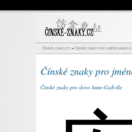
Čínské znaky, česko-čínský
slovník, abeceda, jména,
tetování
ČÍNSKÉ-ZNAKY.CZ
ČÍNSKÉ ZNAKY PRO JMÉNO ANNE-G
Čínské znaky pro jmé
Čínské znaky pro slovo Anne-GaĂ«lle