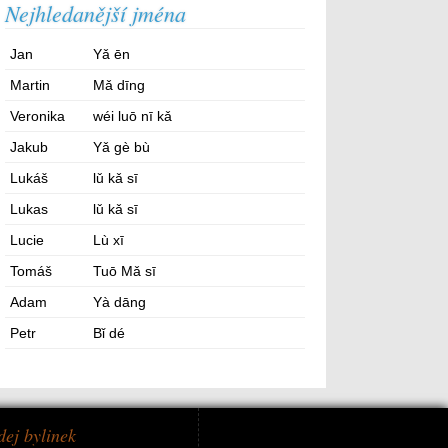
Nejhledanější jména
Jan
Yǎ ēn
Martin
Mǎ dīng
Veronika
wéi luō nī kǎ
Jakub
Yǎ gè bù
Lukáš
lǔ kǎ sī
Lukas
lǔ kǎ sī
Lucie
Lù xī
Tomáš
Tuō Mǎ sī
Adam
Yà dāng
Petr
Bǐ dé
dej bylinek