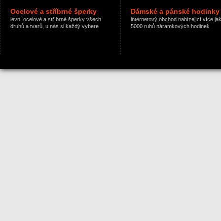
Ocelové a stříbrné šperky
Dámské a pánské hodinky
levní ocelové a stříbrné šperky všech
internetový obchod nabízející více ja
druhů a tvarů, u nás si každý vybere
5000 ruhů náramkových hodinek