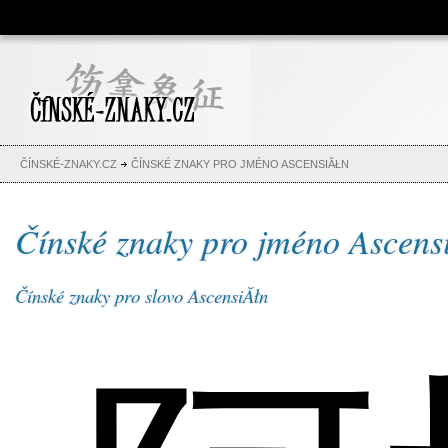
Čínské znaky, česko-čínský
slovník, abeceda, jména,
tetování
ČÍNSKÉ-ZNAKY.CZ
ČÍNSKÉ ZNAKY PRO JMÉNO ASCENSIĂŁN
Čínské znaky pro jméno Ascens
Čínské znaky pro slovo AscensiĂłn