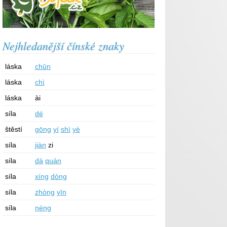
Nejhledanější čínské znaky
láska
chūn
láska
chì
láska
ài
síla
dé
štěstí
gōng
yí
shì
yè
síla
jiàn
zi
síla
dà
quán
síla
xíng
dòng
síla
zhòng
yīn
síla
néng