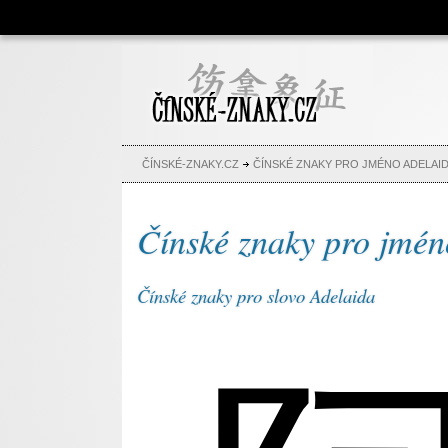
Čínské znaky, česko-čínský
slovník, abeceda, jména,
tetování
ČÍNSKÉ-ZNAKY.CZ
ČÍNSKÉ ZNAKY PRO JMÉNO ADELAI
Čínské znaky pro jmén
Čínské znaky pro slovo Adelaida