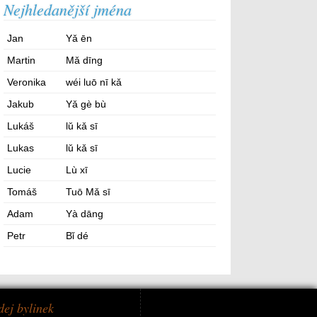
Nejhledanější jména
Jan
Yǎ ēn
Martin
Mǎ dīng
Veronika
wéi luō nī kǎ
Jakub
Yǎ gè bù
Lukáš
lǔ kǎ sī
Lukas
lǔ kǎ sī
Lucie
Lù xī
Tomáš
Tuō Mǎ sī
Adam
Yà dāng
Petr
Bǐ dé
dej bylinek