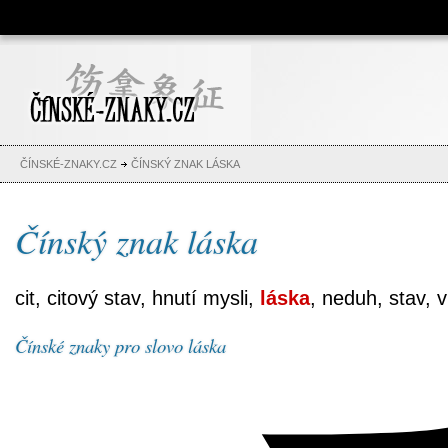
Čínské znaky, česko-čínský
slovník, abeceda, jména,
tetování
ČÍNSKÉ-ZNAKY.CZ
ČÍNSKÝ ZNAK LÁSKA
Čínský znak láska
cit, citový stav, hnutí mysli,
láska
, neduh, stav, v
Čínské znaky pro slovo láska