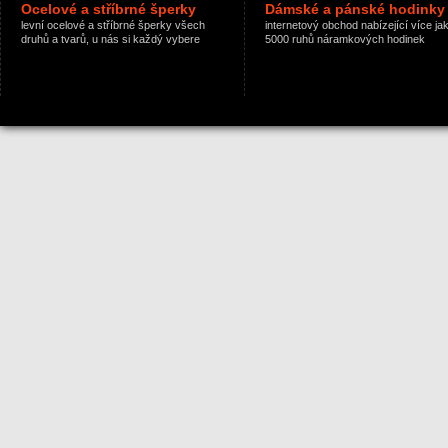
Ocelové a stříbrné šperky
Dámské a pánské hodinky
levní ocelové a stříbrné šperky všech
internetový obchod nabízející více ja
druhů a tvarů, u nás si každý vybere
5000 ruhů náramkových hodinek