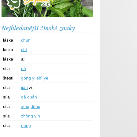
Nejhledanější čínské znaky
láska
chūn
láska
chì
láska
ài
síla
dé
štěstí
gōng
yí
shì
yè
síla
jiàn
zi
síla
dà
quán
síla
xíng
dòng
síla
zhòng
yīn
síla
néng