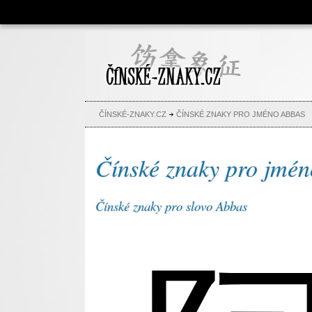
Čínské znaky, česko-čínský
slovník, abeceda, jména,
tetování
ČÍNSKÉ-ZNAKY.CZ
ČÍNSKÉ ZNAKY PRO JMÉNO ABBAS
Čínské znaky pro jmé
Čínské znaky pro slovo Abbas