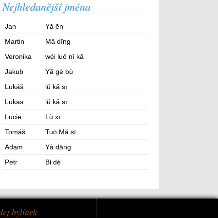
Nejhledanější jména
Jan
Yǎ ēn
Martin
Mǎ dīng
Veronika
wéi luō nī kǎ
Jakub
Yǎ gè bù
Lukáš
lǔ kǎ sī
Lukas
lǔ kǎ sī
Lucie
Lù xī
Tomáš
Tuō Mǎ sī
Adam
Yà dāng
Petr
Bǐ dé
dej bylinek