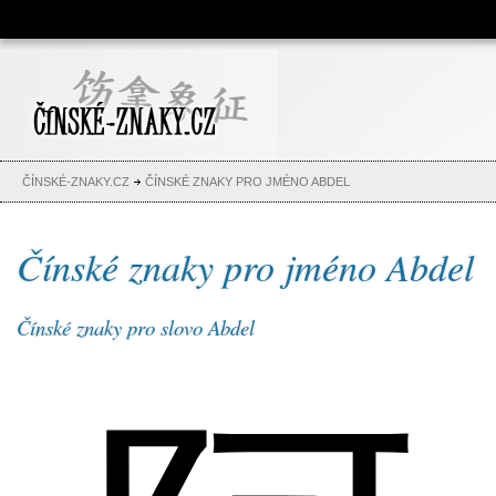
Čínské znaky, česko-čínský
slovník, abeceda, jména,
tetování
ČÍNSKÉ-ZNAKY.CZ
ČÍNSKÉ ZNAKY PRO JMÉNO ABDEL
Čínské znaky pro jméno Abdel
Čínské znaky pro slovo Abdel