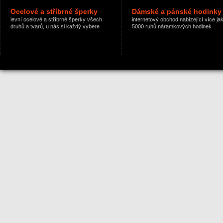
Ocelové a stříbrné šperky
Dámské a pánské hodinky
levní ocelové a stříbrné šperky všech
internetový obchod nabízející více ja
druhů a tvarů, u nás si každý vybere
5000 ruhů náramkových hodinek