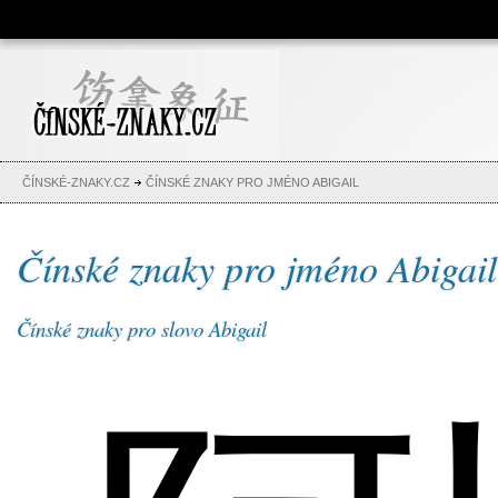
Čínské znaky, česko-čínský
slovník, abeceda, jména,
tetování
ČÍNSKÉ-ZNAKY.CZ
ČÍNSKÉ ZNAKY PRO JMÉNO ABIGAIL
Čínské znaky pro jméno Abigail
Čínské znaky pro slovo Abigail