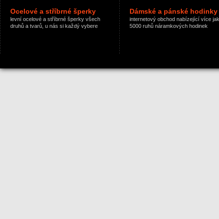
Ocelové a stříbrné šperky
Dámské a pánské hodinky
levní ocelové a stříbrné šperky všech
internetový obchod nabízející více ja
druhů a tvarů, u nás si každý vybere
5000 ruhů náramkových hodinek