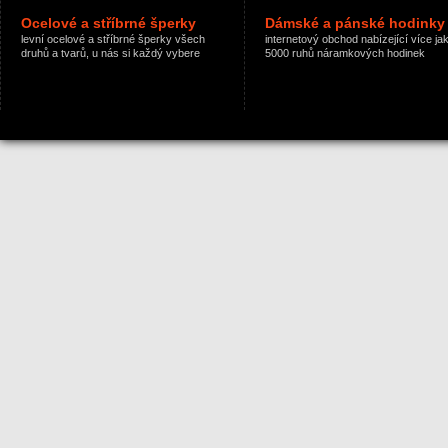
Ocelové a stříbrné šperky
Dámské a pánské hodinky
levní ocelové a stříbrné šperky všech
internetový obchod nabízející více ja
druhů a tvarů, u nás si každý vybere
5000 ruhů náramkových hodinek