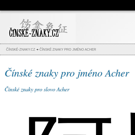
Čínské znaky, česko-čínský
slovník, abeceda, jména,
tetování
ČÍNSKÉ-ZNAKY.CZ
ČÍNSKÉ ZNAKY PRO JMÉNO ACHER
Čínské znaky pro jméno Acher
Čínské znaky pro slovo Acher