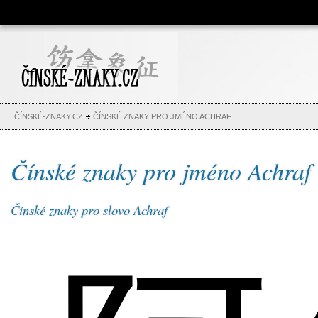
Čínské znaky, česko-čínský
slovník, abeceda, jména,
tetování
ČÍNSKÉ-ZNAKY.CZ
ČÍNSKÉ ZNAKY PRO JMÉNO ACHRAF
Čínské znaky pro jméno Achraf
Čínské znaky pro slovo Achraf