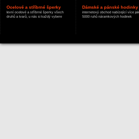
Ocelové a stříbrné šperky
Dámské a pánské hodinky
levní ocelové a stříbrné šperky všech
internetový obchod nabízející více ja
druhů a tvarů, u nás si každý vybere
5000 ruhů náramkových hodinek