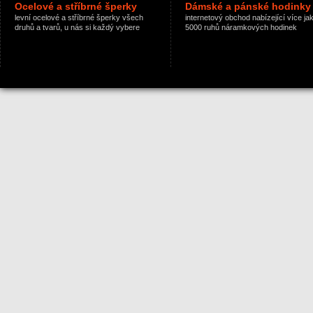
Ocelové a stříbrné šperky
Dámské a pánské hodinky
levní ocelové a stříbrné šperky všech
internetový obchod nabízející více ja
druhů a tvarů, u nás si každý vybere
5000 ruhů náramkových hodinek