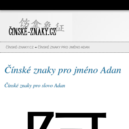
Čínské znaky, česko-čínský
slovník, abeceda, jména,
tetování
ČÍNSKÉ-ZNAKY.CZ
ČÍNSKÉ ZNAKY PRO JMÉNO ADAN
Čínské znaky pro jméno Adan
Čínské znaky pro slovo Adan