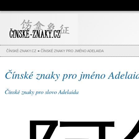
Čínské znaky, česko-čínský
slovník, abeceda, jména,
tetování
ČÍNSKÉ-ZNAKY.CZ
ČÍNSKÉ ZNAKY PRO JMÉNO ADELAIDA
Čínské znaky pro jméno Adelai
Čínské znaky pro slovo Adelaida