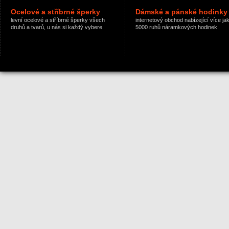
Ocelové a stříbrné šperky
Dámské a pánské hodinky
levní ocelové a stříbrné šperky všech
internetový obchod nabízející více ja
druhů a tvarů, u nás si každý vybere
5000 ruhů náramkových hodinek