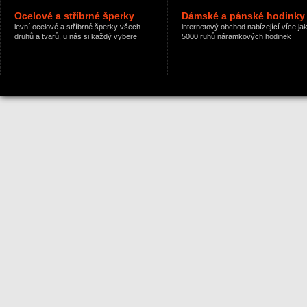
Ocelové a stříbrné šperky
Dámské a pánské hodinky
levní ocelové a stříbrné šperky všech
internetový obchod nabízející více ja
druhů a tvarů, u nás si každý vybere
5000 ruhů náramkových hodinek