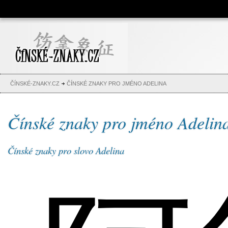
Čínské znaky, česko-čínský
slovník, abeceda, jména,
tetování
ČÍNSKÉ-ZNAKY.CZ
ČÍNSKÉ ZNAKY PRO JMÉNO ADELINA
Čínské znaky pro jméno Adelin
Čínské znaky pro slovo Adelina