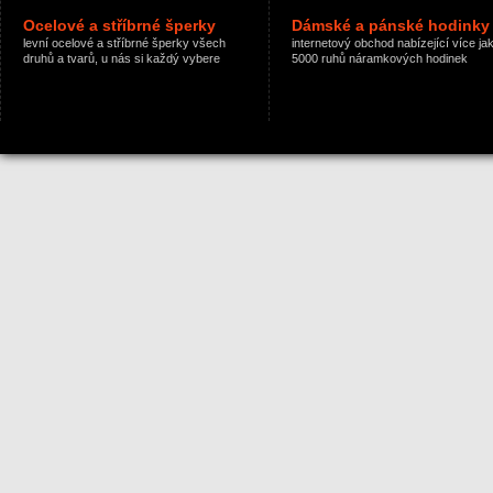
Ocelové a stříbrné šperky
Dámské a pánské hodinky
levní ocelové a stříbrné šperky všech
internetový obchod nabízející více ja
druhů a tvarů, u nás si každý vybere
5000 ruhů náramkových hodinek