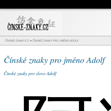
Čínské znaky, česko-čínský
slovník, abeceda, jména,
tetování
ČÍNSKÉ-ZNAKY.CZ
ČÍNSKÉ ZNAKY PRO JMÉNO ADOLF
Čínské znaky pro jméno Adolf
Čínské znaky pro slovo Adolf