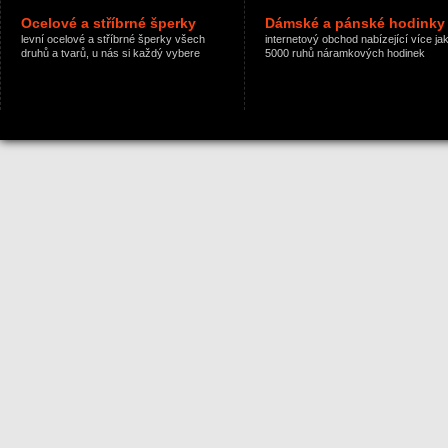
Ocelové a stříbrné šperky
Dámské a pánské hodinky
levní ocelové a stříbrné šperky všech
internetový obchod nabízející více ja
druhů a tvarů, u nás si každý vybere
5000 ruhů náramkových hodinek