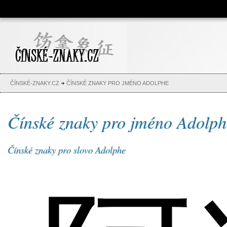
Čínské znaky, česko-čínský
slovník, abeceda, jména,
tetování
ČÍNSKÉ-ZNAKY.CZ
ČÍNSKÉ ZNAKY PRO JMÉNO ADOLPHE
Čínské znaky pro jméno Adolph
Čínské znaky pro slovo Adolphe