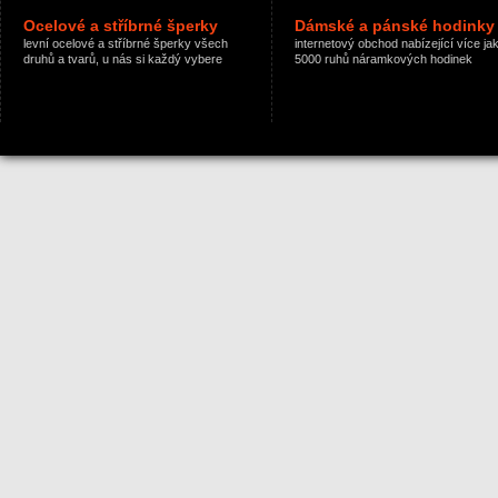
Ocelové a stříbrné šperky
Dámské a pánské hodinky
levní ocelové a stříbrné šperky všech
internetový obchod nabízející více ja
druhů a tvarů, u nás si každý vybere
5000 ruhů náramkových hodinek