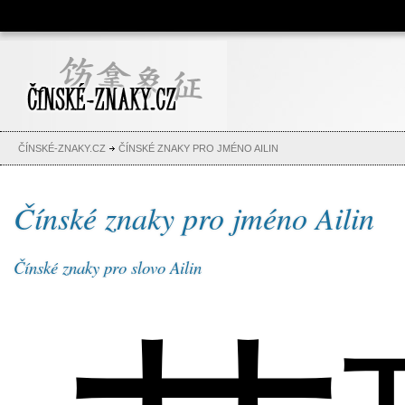
Čínské znaky, česko-čínský
slovník, abeceda, jména,
tetování
ČÍNSKÉ-ZNAKY.CZ
ČÍNSKÉ ZNAKY PRO JMÉNO AILIN
Čínské znaky pro jméno Ailin
Čínské znaky pro slovo Ailin