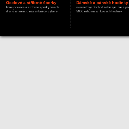
Ocelové a stříbrné šperky
Dámské a pánské hodinky
levní ocelové a stříbrné šperky všech
internetový obchod nabízející více ja
druhů a tvarů, u nás si každý vybere
5000 ruhů náramkových hodinek