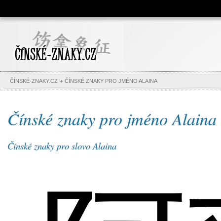
Čínské znaky, česko-čínský
slovník, abeceda, jména,
tetování
ČÍNSKÉ-ZNAKY.CZ
ČÍNSKÉ ZNAKY PRO JMÉNO ALAINA
Čínské znaky pro jméno Alaina
Čínské znaky pro slovo Alaina