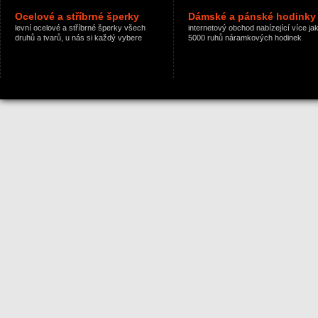
Ocelové a stříbrné šperky
Dámské a pánské hodinky
levní ocelové a stříbrné šperky všech
internetový obchod nabízející více ja
druhů a tvarů, u nás si každý vybere
5000 ruhů náramkových hodinek