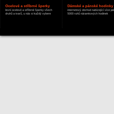
Ocelové a stříbrné šperky
Dámské a pánské hodinky
levní ocelové a stříbrné šperky všech
internetový obchod nabízející více ja
druhů a tvarů, u nás si každý vybere
5000 ruhů náramkových hodinek