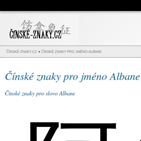
Čínské znaky, česko-čínský
slovník, abeceda, jména,
tetování
ČÍNSKÉ-ZNAKY.CZ
ČÍNSKÉ ZNAKY PRO JMÉNO ALBANE
Čínské znaky pro jméno Albane
Čínské znaky pro slovo Albane