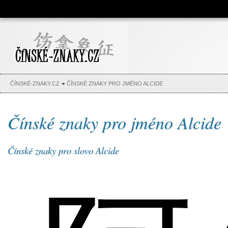
Čínské znaky, česko-čínský
slovník, abeceda, jména,
tetování
ČÍNSKÉ-ZNAKY.CZ
ČÍNSKÉ ZNAKY PRO JMÉNO ALCIDE
Čínské znaky pro jméno Alcide
Čínské znaky pro slovo Alcide