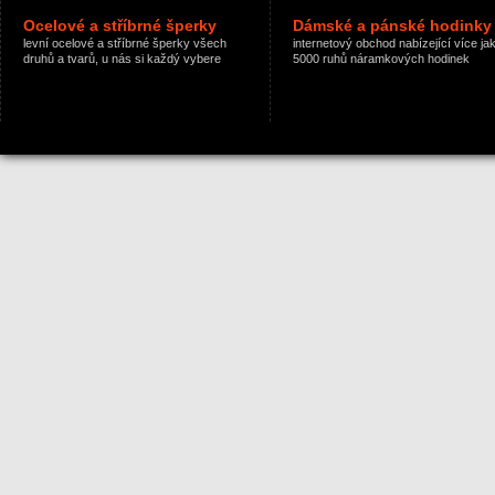
Ocelové a stříbrné šperky
Dámské a pánské hodinky
levní ocelové a stříbrné šperky všech
internetový obchod nabízející více ja
druhů a tvarů, u nás si každý vybere
5000 ruhů náramkových hodinek