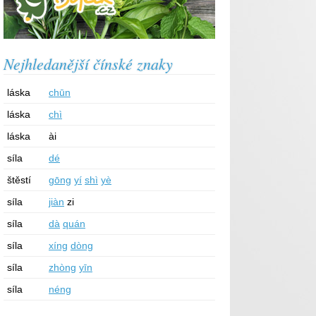
Nejhledanější čínské znaky
láska
chūn
láska
chì
láska
ài
síla
dé
štěstí
gōng
yí
shì
yè
síla
jiàn
zi
síla
dà
quán
síla
xíng
dòng
síla
zhòng
yīn
síla
néng