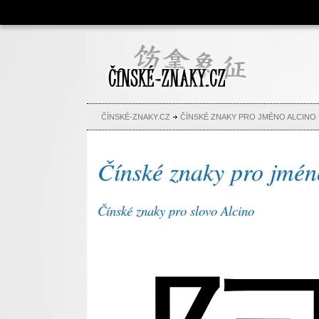
Čínské znaky, česko-čínský
slovník, abeceda, jména,
tetování
ČÍNSKÉ-ZNAKY.CZ
ČÍNSKÉ ZNAKY PRO JMÉNO ALCINO
Čínské znaky pro jmén
Čínské znaky pro slovo Alcino