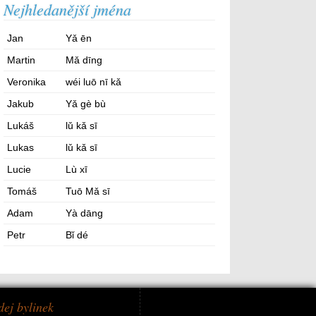
Nejhledanější jména
Jan
Yǎ ēn
Martin
Mǎ dīng
Veronika
wéi luō nī kǎ
Jakub
Yǎ gè bù
Lukáš
lǔ kǎ sī
Lukas
lǔ kǎ sī
Lucie
Lù xī
Tomáš
Tuō Mǎ sī
Adam
Yà dāng
Petr
Bǐ dé
dej bylinek