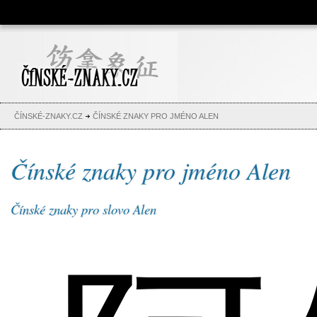
Čínské znaky, česko-čínský
slovník, abeceda, jména,
tetování
ČÍNSKÉ-ZNAKY.CZ
ČÍNSKÉ ZNAKY PRO JMÉNO ALEN
Čínské znaky pro jméno Alen
Čínské znaky pro slovo Alen