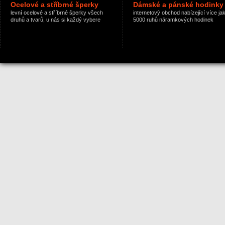
Ocelové a stříbrné šperky
Dámské a pánské hodinky
levní ocelové a stříbrné šperky všech
internetový obchod nabízející více ja
druhů a tvarů, u nás si každý vybere
5000 ruhů náramkových hodinek