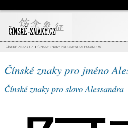
Čínské znaky, česko-čínský
slovník, abeceda, jména,
tetování
ČÍNSKÉ-ZNAKY.CZ
ČÍNSKÉ ZNAKY PRO JMÉNO ALESSANDRA
Čínské znaky pro jméno Ale
Čínské znaky pro slovo Alessandra