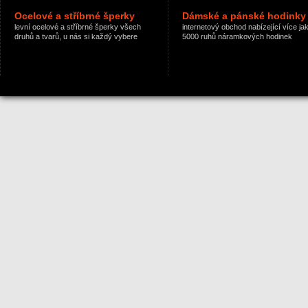
Ocelové a stříbrné šperky
Dámské a pánské hodinky
levní ocelové a stříbrné šperky všech
internetový obchod nabízející více ja
druhů a tvarů, u nás si každý vybere
5000 ruhů náramkových hodinek