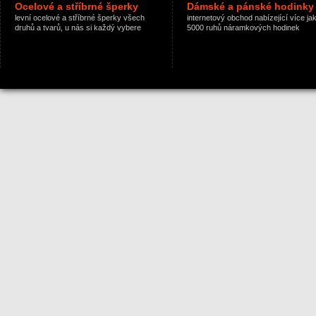
Ocelové a stříbrné šperky
Dámské a pánské hodinky
levní ocelové a stříbrné šperky všech
internetový obchod nabízející více ja
druhů a tvarů, u nás si každý vybere
5000 ruhů náramkových hodinek