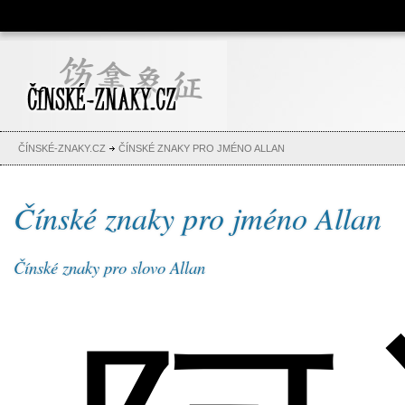
Čínské znaky, česko-čínský
slovník, abeceda, jména,
tetování
ČÍNSKÉ-ZNAKY.CZ
ČÍNSKÉ ZNAKY PRO JMÉNO ALLAN
Čínské znaky pro jméno Allan
Čínské znaky pro slovo Allan