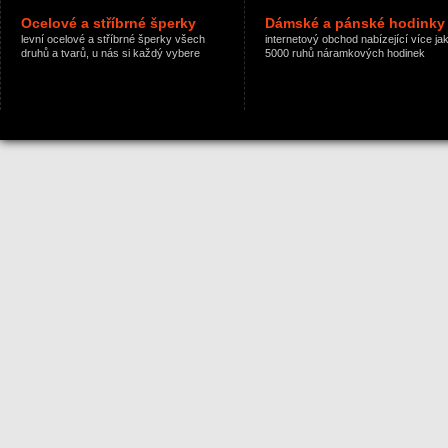
Ocelové a stříbrné šperky
Dámské a pánské hodinky
levní ocelové a stříbrné šperky všech
internetový obchod nabízející více ja
druhů a tvarů, u nás si každý vybere
5000 ruhů náramkových hodinek