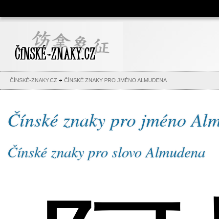
Čínské znaky, česko-čínský
slovník, abeceda, jména,
tetování
ČÍNSKÉ-ZNAKY.CZ
ČÍNSKÉ ZNAKY PRO JMÉNO ALMUDENA
Čínské znaky pro jméno Al
Čínské znaky pro slovo Almudena