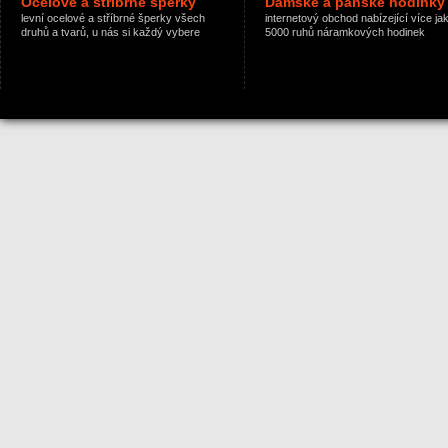
Ocelové a stříbrné šperky
Dámské a pánské hodinky
levní ocelové a stříbrné šperky všech
internetový obchod nabízející více ja
druhů a tvarů, u nás si každý vybere
5000 ruhů náramkových hodinek