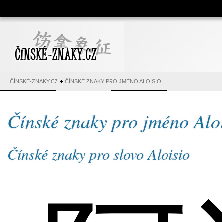
Čínské znaky, česko-čínský
slovník, abeceda, jména,
tetování
ČÍNSKÉ-ZNAKY.CZ
ČÍNSKÉ ZNAKY PRO JMÉNO ALOISIO
Čínské znaky pro jméno Alo
Čínské znaky pro slovo Aloisio