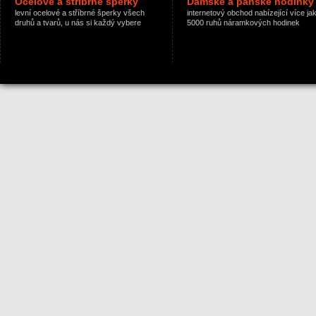
Ocelové a stříbrné šperky
Dámské a pánské hodinky
levní ocelové a stříbrné šperky všech
internetový obchod nabízející více ja
druhů a tvarů, u nás si každý vybere
5000 ruhů náramkových hodinek