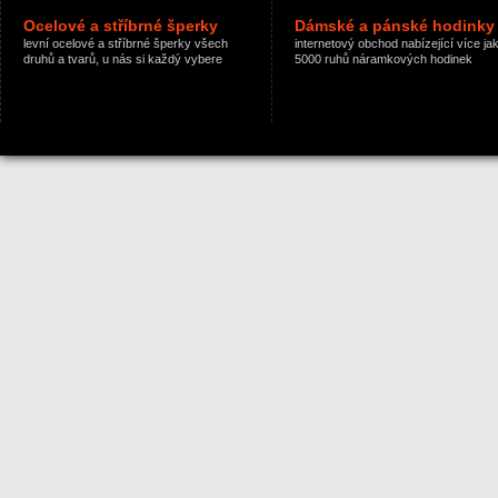
Ocelové a stříbrné šperky
Dámské a pánské hodinky
levní ocelové a stříbrné šperky všech
internetový obchod nabízející více ja
druhů a tvarů, u nás si každý vybere
5000 ruhů náramkových hodinek