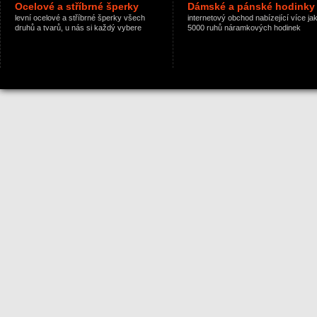
Ocelové a stříbrné šperky
Dámské a pánské hodinky
levní ocelové a stříbrné šperky všech
internetový obchod nabízející více ja
druhů a tvarů, u nás si každý vybere
5000 ruhů náramkových hodinek