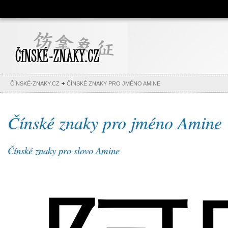
Čínské znaky, česko-čínský
slovník, abeceda, jména,
tetování
ČÍNSKÉ-ZNAKY.CZ
ČÍNSKÉ ZNAKY PRO JMÉNO AMINE
Čínské znaky pro jméno Amine
Čínské znaky pro slovo Amine