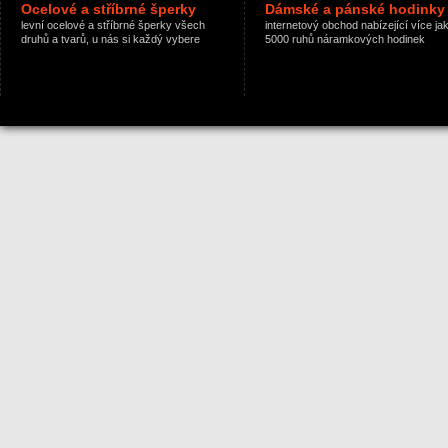
Ocelové a stříbrné šperky
Dámské a pánské hodinky
levní ocelové a stříbrné šperky všech
internetový obchod nabízející více ja
druhů a tvarů, u nás si každý vybere
5000 ruhů náramkových hodinek