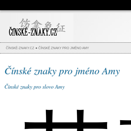
Čínské znaky, česko-čínský
slovník, abeceda, jména,
tetování
ČÍNSKÉ-ZNAKY.CZ
ČÍNSKÉ ZNAKY PRO JMÉNO AMY
Čínské znaky pro jméno Amy
Čínské znaky pro slovo Amy