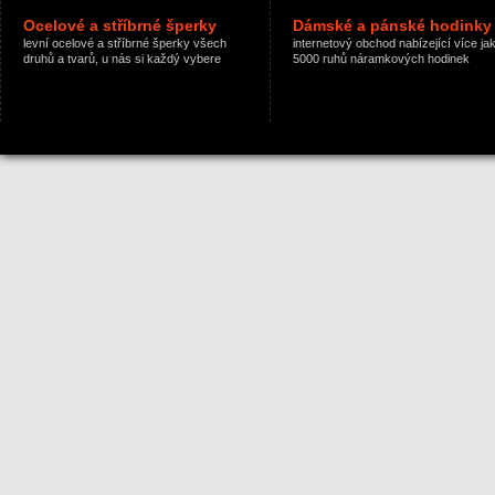
Ocelové a stříbrné šperky
Dámské a pánské hodinky
levní ocelové a stříbrné šperky všech
internetový obchod nabízející více ja
druhů a tvarů, u nás si každý vybere
5000 ruhů náramkových hodinek