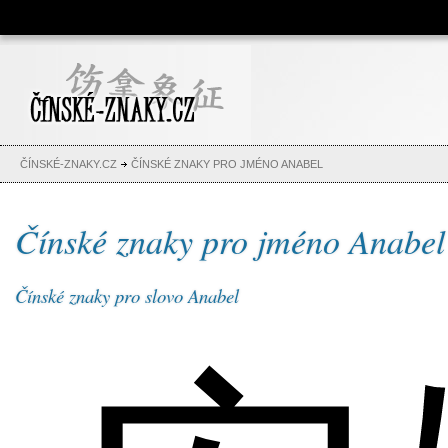
Čínské znaky, česko-čínský
slovník, abeceda, jména,
tetování
ČÍNSKÉ-ZNAKY.CZ
ČÍNSKÉ ZNAKY PRO JMÉNO ANABEL
Čínské znaky pro jméno Anabel
Čínské znaky pro slovo Anabel