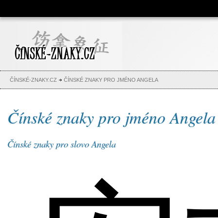
Čínské znaky, česko-čínský
slovník, abeceda, jména,
tetování
ČÍNSKÉ-ZNAKY.CZ
ČÍNSKÉ ZNAKY PRO JMÉNO ANGELA
Čínské znaky pro jméno Angela
Čínské znaky pro slovo Angela