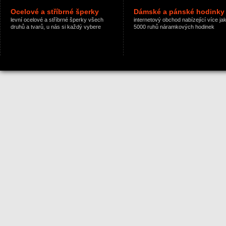
Ocelové a stříbrné šperky
Dámské a pánské hodinky
levní ocelové a stříbrné šperky všech
internetový obchod nabízející více ja
druhů a tvarů, u nás si každý vybere
5000 ruhů náramkových hodinek