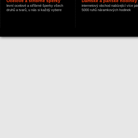
Ocelové a stříbrné šperky
Dámské a pánské hodinky
levní ocelové a stříbrné šperky všech
internetový obchod nabízející více ja
druhů a tvarů, u nás si každý vybere
5000 ruhů náramkových hodinek