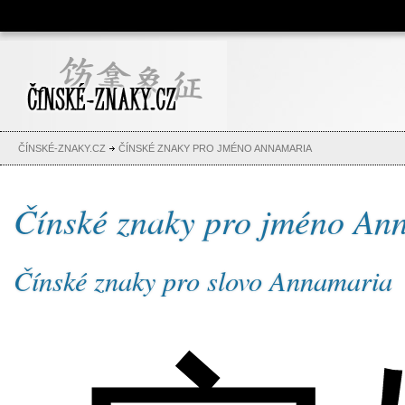
Čínské znaky, česko-čínský
slovník, abeceda, jména,
tetování
ČÍNSKÉ-ZNAKY.CZ
ČÍNSKÉ ZNAKY PRO JMÉNO ANNAMARIA
Čínské znaky pro jméno An
Čínské znaky pro slovo Annamaria