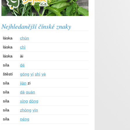
Nejhledanější čínské znaky
láska
chūn
láska
chì
láska
ài
síla
dé
štěstí
gōng
yí
shì
yè
síla
jiàn
zi
síla
dà
quán
síla
xíng
dòng
síla
zhòng
yīn
síla
néng