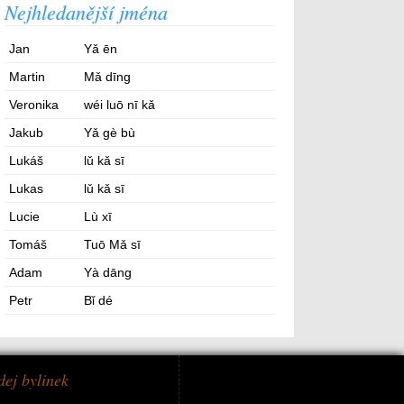
Nejhledanější jména
Jan
Yǎ ēn
Martin
Mǎ dīng
Veronika
wéi luō nī kǎ
Jakub
Yǎ gè bù
Lukáš
lǔ kǎ sī
Lukas
lǔ kǎ sī
Lucie
Lù xī
Tomáš
Tuō Mǎ sī
Adam
Yà dāng
Petr
Bǐ dé
dej bylinek