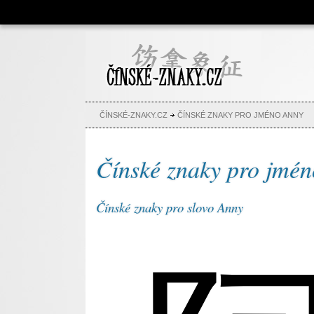
Čínské znaky, česko-čínský
slovník, abeceda, jména,
tetování
ČÍNSKÉ-ZNAKY.CZ
ČÍNSKÉ ZNAKY PRO JMÉNO ANNY
Čínské znaky pro jmé
Čínské znaky pro slovo Anny