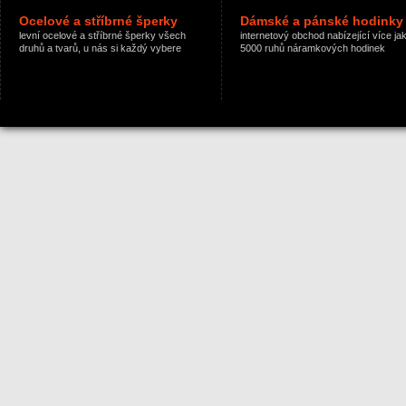
Ocelové a stříbrné šperky
Dámské a pánské hodinky
levní ocelové a stříbrné šperky všech
internetový obchod nabízející více ja
druhů a tvarů, u nás si každý vybere
5000 ruhů náramkových hodinek