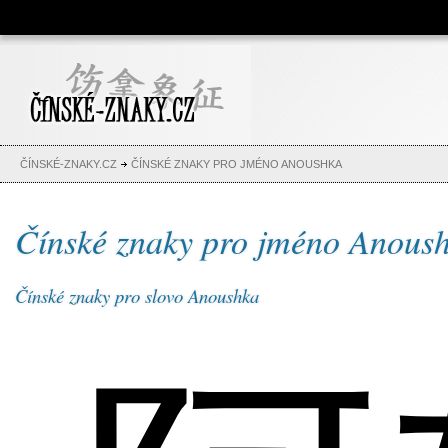
Čínské znaky, česko-čínský
slovník, abeceda, jména,
tetování
ČÍNSKÉ-ZNAKY.CZ
ČÍNSKÉ ZNAKY PRO JMÉNO ANOUSHKA
Čínské znaky pro jméno Anous
Čínské znaky pro slovo Anoushka