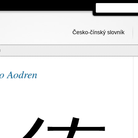
Česko-čínský slovník
N
no Aodren