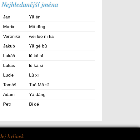
Nejhledanější jména
Jan
Yǎ ēn
Martin
Mǎ dīng
Veronika
wéi luō nī kǎ
Jakub
Yǎ gè bù
Lukáš
lǔ kǎ sī
Lukas
lǔ kǎ sī
Lucie
Lù xī
Tomáš
Tuō Mǎ sī
Adam
Yà dāng
Petr
Bǐ dé
dej bylinek