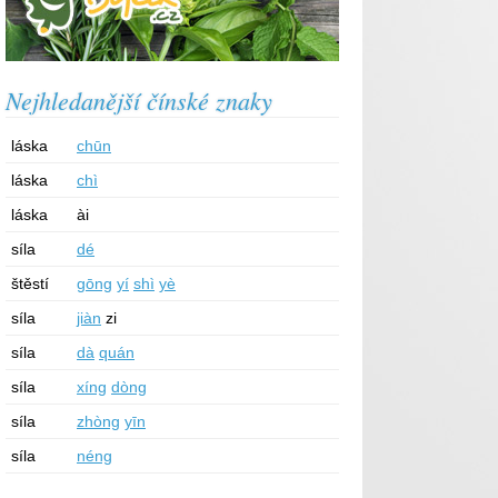
Nejhledanější čínské znaky
láska
chūn
láska
chì
láska
ài
síla
dé
štěstí
gōng
yí
shì
yè
síla
jiàn
zi
síla
dà
quán
síla
xíng
dòng
síla
zhòng
yīn
síla
néng