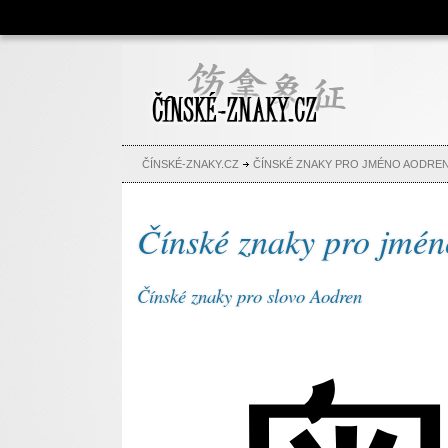
Čínské znaky, česko-čínský
slovník, abeceda, jména,
tetování
ČÍNSKÉ-ZNAKY.CZ
ČÍNSKÉ ZNAKY PRO JMÉNO AODRE
Čínské znaky pro jmé
Čínské znaky pro slovo Aodren