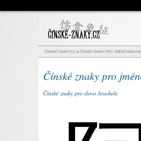
Čínské znaky, česko-čínský
slovník, abeceda, jména,
tetování
ČÍNSKÉ-ZNAKY.CZ
ČÍNSKÉ ZNAKY PRO JMÉNO ARACHE
Čínské znaky pro jmén
Čínské znaky pro slovo Arachele