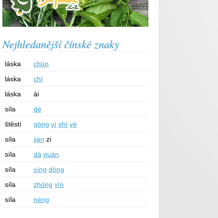
Nejhledanější čínské znaky
láska
chūn
láska
chì
láska
ài
síla
dé
štěstí
gōng
yí
shì
yè
síla
jiàn
zi
síla
dà
quán
síla
xíng
dòng
síla
zhòng
yīn
síla
néng