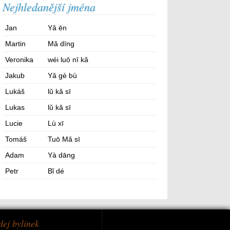
Nejhledanější jména
Jan
Yǎ ēn
Martin
Mǎ dīng
Veronika
wéi luō nī kǎ
Jakub
Yǎ gè bù
Lukáš
lǔ kǎ sī
Lukas
lǔ kǎ sī
Lucie
Lù xī
Tomáš
Tuō Mǎ sī
Adam
Yà dāng
Petr
Bǐ dé
dej bylinek