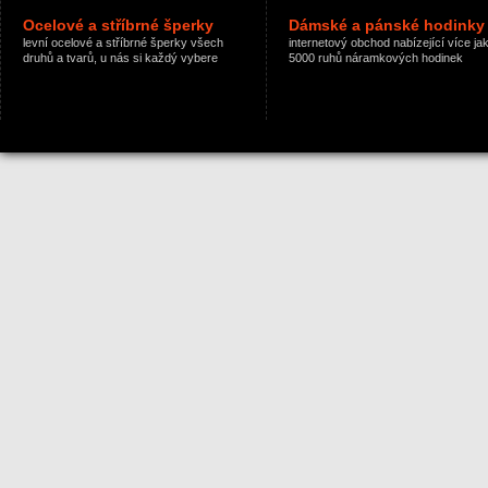
Ocelové a stříbrné šperky
Dámské a pánské hodinky
levní ocelové a stříbrné šperky všech
internetový obchod nabízející více ja
druhů a tvarů, u nás si každý vybere
5000 ruhů náramkových hodinek