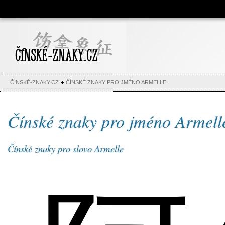
Čínské znaky, česko-čínský
slovník, abeceda, jména,
tetování
ČÍNSKÉ-ZNAKY.CZ
ČÍNSKÉ ZNAKY PRO JMÉNO ARMELLE
Čínské znaky pro jméno Armell
Čínské znaky pro slovo Armelle