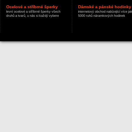
Ocelové a stříbrné šperky
Dámské a pánské hodinky
levní ocelové a stříbrné šperky všech
internetový obchod nabízející více ja
druhů a tvarů, u nás si každý vybere
5000 ruhů náramkových hodinek