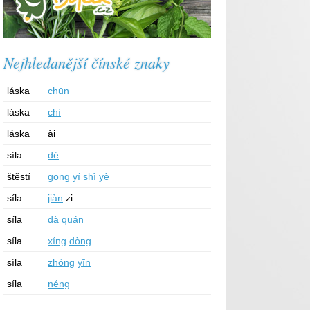
Nejhledanější čínské znaky
láska
chūn
láska
chì
láska
ài
síla
dé
štěstí
gōng
yí
shì
yè
síla
jiàn
zi
síla
dà
quán
síla
xíng
dòng
síla
zhòng
yīn
síla
néng