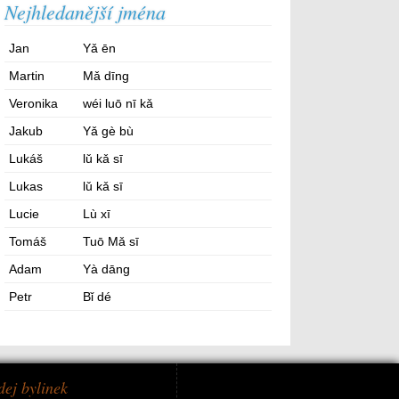
Nejhledanější jména
Jan
Yǎ ēn
Martin
Mǎ dīng
Veronika
wéi luō nī kǎ
Jakub
Yǎ gè bù
Lukáš
lǔ kǎ sī
Lukas
lǔ kǎ sī
Lucie
Lù xī
Tomáš
Tuō Mǎ sī
Adam
Yà dāng
Petr
Bǐ dé
dej bylinek