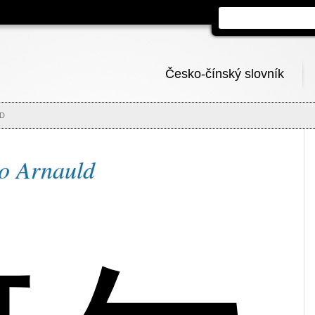
Česko-čínský slovník
LD
no Arnauld