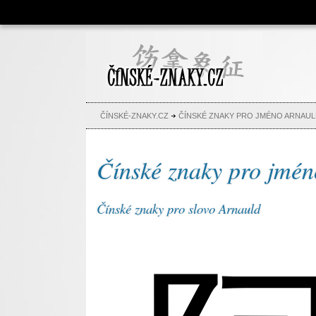
Čínské znaky, česko-čínský
slovník, abeceda, jména,
tetování
ČÍNSKÉ-ZNAKY.CZ
ČÍNSKÉ ZNAKY PRO JMÉNO ARNAU
Čínské znaky pro jmé
Čínské znaky pro slovo Arnauld