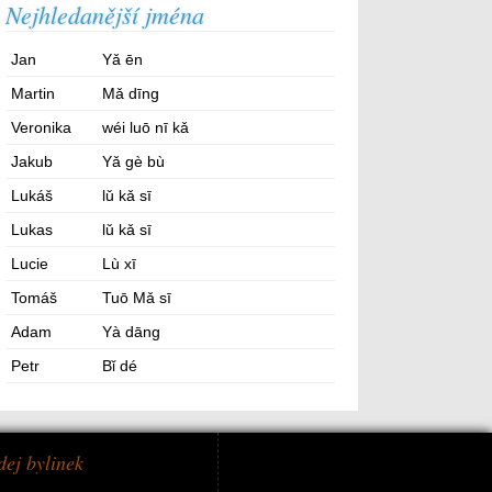
Nejhledanější jména
Jan
Yǎ ēn
Martin
Mǎ dīng
Veronika
wéi luō nī kǎ
Jakub
Yǎ gè bù
Lukáš
lǔ kǎ sī
Lukas
lǔ kǎ sī
Lucie
Lù xī
Tomáš
Tuō Mǎ sī
Adam
Yà dāng
Petr
Bǐ dé
dej bylinek