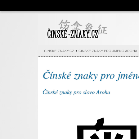
Čínské znaky, česko-čínský
slovník, abeceda, jména,
tetování
ČÍNSKÉ-ZNAKY.CZ
ČÍNSKÉ ZNAKY PRO JMÉNO AROHA
Čínské znaky pro jmé
Čínské znaky pro slovo Aroha