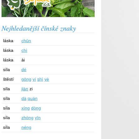
Nejhledanější čínské znaky
láska
chūn
láska
chì
láska
ài
síla
dé
štěstí
gōng
yí
shì
yè
síla
jiàn
zi
síla
dà
quán
síla
xíng
dòng
síla
zhòng
yīn
síla
néng