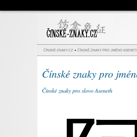
Čínské znaky, česko-čínský
slovník, abeceda, jména,
tetování
ČÍNSKÉ-ZNAKY.CZ
ČÍNSKÉ ZNAKY PRO JMÉNO ASENET
Čínské znaky pro jmén
Čínské znaky pro slovo Aseneth