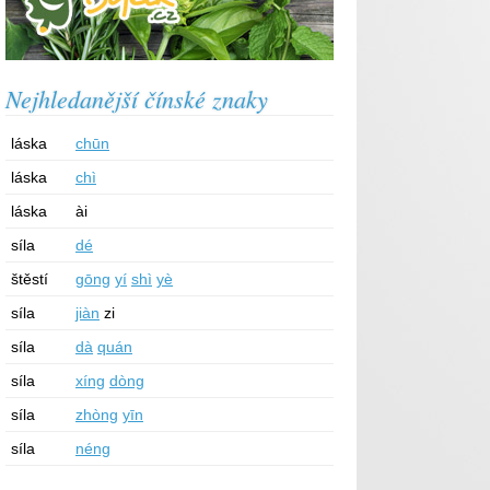
Nejhledanější čínské znaky
láska
chūn
láska
chì
láska
ài
síla
dé
štěstí
gōng
yí
shì
yè
síla
jiàn
zi
síla
dà
quán
síla
xíng
dòng
síla
zhòng
yīn
síla
néng