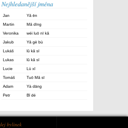
Nejhledanější jména
Jan
Yǎ ēn
Martin
Mǎ dīng
Veronika
wéi luō nī kǎ
Jakub
Yǎ gè bù
Lukáš
lǔ kǎ sī
Lukas
lǔ kǎ sī
Lucie
Lù xī
Tomáš
Tuō Mǎ sī
Adam
Yà dāng
Petr
Bǐ dé
dej bylinek