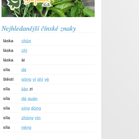
Nejhledanější čínské znaky
láska
chūn
láska
chì
láska
ài
síla
dé
štěstí
gōng
yí
shì
yè
síla
jiàn
zi
síla
dà
quán
síla
xíng
dòng
síla
zhòng
yīn
síla
néng