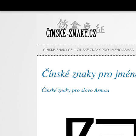
Čínské znaky, česko-čínský
slovník, abeceda, jména,
tetování
ČÍNSKÉ-ZNAKY.CZ
ČÍNSKÉ ZNAKY PRO JMÉNO ASMAA
Čínské znaky pro jmé
Čínské znaky pro slovo Asmaa