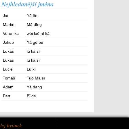
Nejhledanější jména
Jan
Yǎ ēn
Martin
Mǎ dīng
Veronika
wéi luō nī kǎ
Jakub
Yǎ gè bù
Lukáš
lǔ kǎ sī
Lukas
lǔ kǎ sī
Lucie
Lù xī
Tomáš
Tuō Mǎ sī
Adam
Yà dāng
Petr
Bǐ dé
dej bylinek